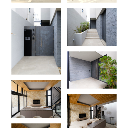
り
替
え