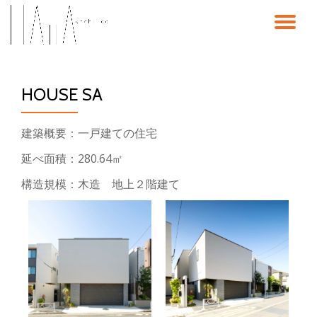
ナ
コ
ン
ビ
テ
ン
HOUSE SA
ゲ
ツ
へ
ス
ー
建築概要：一戸建ての住宅
キ
ッ
延べ面積：280.64㎡
シ
プ
構造規模：木造 地上２階建て
ョ
ン
を
切