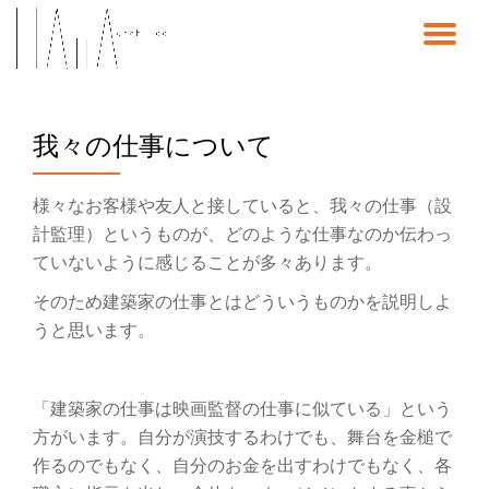
ナ
コ
ン
ビ
テ
ン
我々の仕事について
ゲ
ツ
へ
ス
ー
様々なお客様や友人と接していると、我々の仕事（設
キ
ッ
計監理）というものが、どのような仕事なのか伝わっ
シ
プ
ていないように感じることが多々あります。
ョ
そのため建築家の仕事とはどういうものかを説明しよ
うと思います。
ン
を
「建築家の仕事は映画監督の仕事に似ている」という
方がいます。自分が演技するわけでも、舞台を金槌で
切
作るのでもなく、自分のお金を出すわけでもなく、各