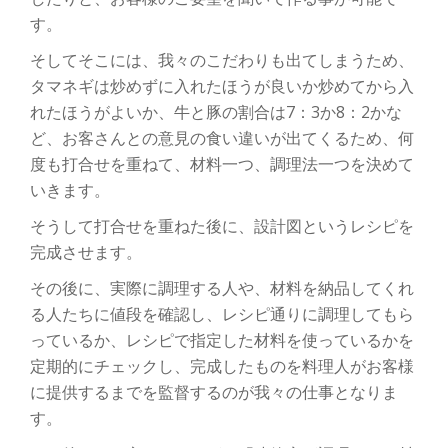
す。
そしてそこには、我々のこだわりも出てしまうため、
タマネギは炒めずに入れたほうが良いか炒めてから入
れたほうがよいか、牛と豚の割合は
7
：
3
か
8
：
2
かな
ど、お客さんとの意見の食い違いが出てくるため、何
度も打合せを重ねて、材料一つ、調理法一つを決めて
いきます。
そうして打合せを重ねた後に、設計図というレシピを
完成させます。
その後に、実際に調理する人や、材料を納品してくれ
る人たちに値段を確認し、レシピ通りに調理してもら
っているか、レシピで指定した材料を使っているかを
定期的にチェックし、完成したものを料理人がお客様
に提供するまでを監督するのが我々の仕事となりま
す。