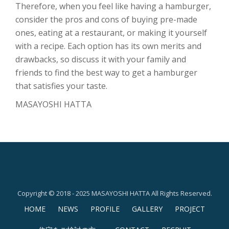
Therefore, when you feel like having a hamburger,
consider the pros and cons of buying pre-made
ones, eating at a restaurant, or making it yourself
with a recipe. Each option has its own merits and
drawbacks, so discuss it with your family and
friends to find the best way to get a hamburger
that satisfies your taste.
MASAYOSHI HATTA
Copyright © 2018 - 2025 MASAYOSHI HATTA All Rights Reserved.
第
HOME
NEWS
PROFILE
GALLERY
PROJECT
2