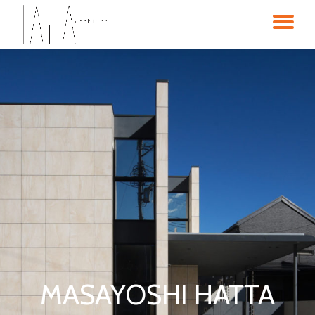
ナ
コ
ン
ビ
テ
ン
ゲ
ツ
へ
ス
ー
キ
ッ
シ
プ
ョ
ン
を
MASAYOSHI HATTA
切