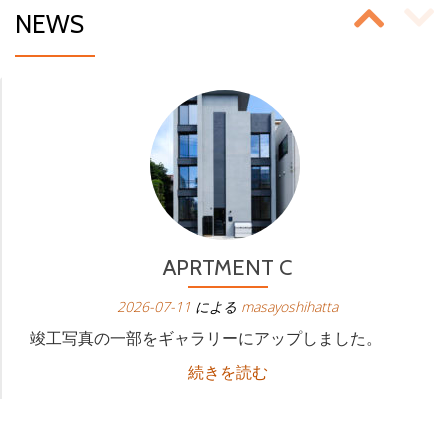
投
NEWS
稿
ス
ラ
イ
ダ
ー
APRTMENT C
ナ
2026-07-11
による
masayoshihatta
ビ
竣工写真の一部をギャラリーにアップしました。
ゲ
APRTMENT
続きを読む
C
ー