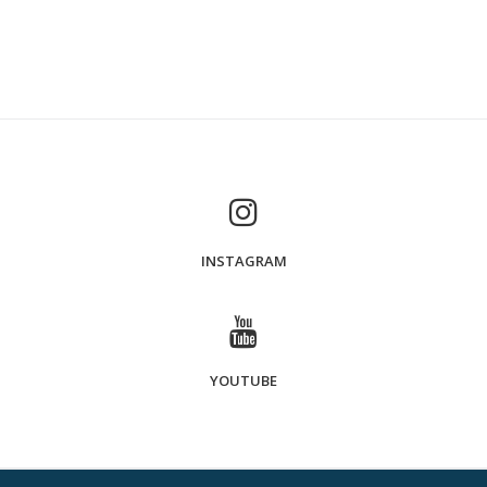
シ
ョ
ン
下
HOUSE B
INSTAGRAM
2026-06-03
による
masayoshihatta
竣工写真の一部をギャラリーにアップしました。
HOUSE
続きを読む
B
YOUTUBE