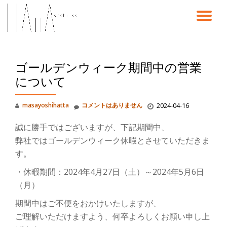
ナ
コ
ン
ビ
テ
ン
ゴールデンウィーク期間中の営業
ゲ
ツ
へ
について
ス
ー
キ
masayoshihatta
コメントはありません
2024-04-16
ッ
シ
プ
誠に勝手ではございますが、下記期間中、
ョ
弊社ではゴールデンウィーク休暇とさせていただきま
す。
ン
・休暇期間：2024年4月27日（土）～2024年5月6日
（月）
を
期間中はご不便をおかけいたしますが、
切
ご理解いただけますよう、何卒よろしくお願い申し上